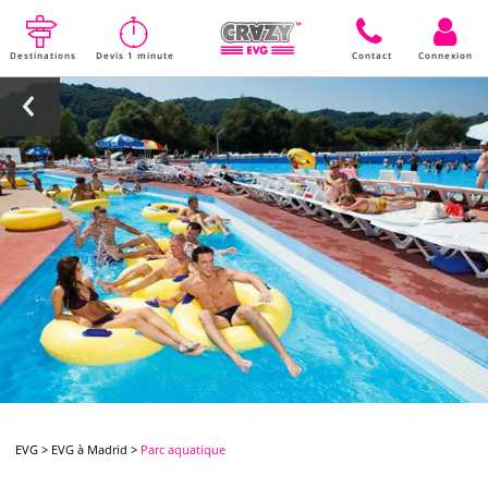
Destinations
Devis 1 minute
Contact
Connexion
EVG
>
EVG à Madrid
>
Parc aquatique