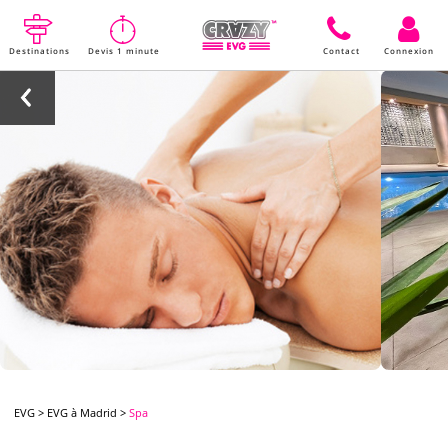
Destinations
Devis 1 minute
Contact
Connexion
EVG
>
EVG à Madrid
>
Spa