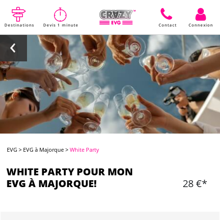
Destinations
Devis 1 minute
Contact
Connexion
EVG
>
EVG à Majorque
>
White Party
WHITE PARTY POUR MON
EVG À MAJORQUE!
28 €*