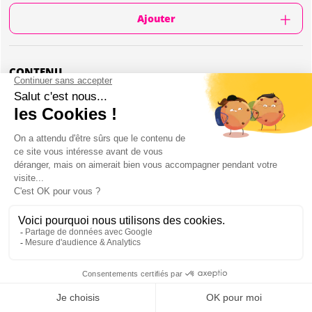
Ajouter
CONTENU
Location de paddle surf
1h de location
1 paddle par personne
6 paddles disponibles
L'activité a lieu à la Marina de Marbella
PADDLE À MARBELLA : PRÉSENTATION
Réservez une activité Paddle pour votre enterrement de vie de garçon
à Marbella!
Découvrez les eaux scintillantes de Marbella d'une toute nouvelle
Mon EVG à Marbella
manière avec notre location de paddle surf passionnante à la Marina