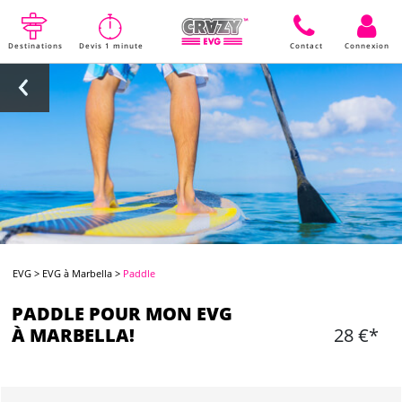
Destinations
Devis 1 minute
Contact
Connexion
EVG
>
EVG à Marbella
>
Paddle
PADDLE POUR MON EVG
À MARBELLA!
28 €*