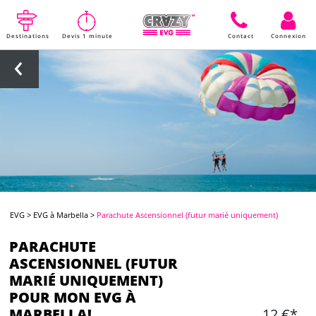
Destinations
Devis 1 minute
Contact
Connexion
EVG
>
EVG à Marbella
>
Parachute Ascensionnel (futur marié uniquement)
PARACHUTE
ASCENSIONNEL (FUTUR
MARIÉ UNIQUEMENT)
POUR MON EVG À
MARBELLA!
12 €*