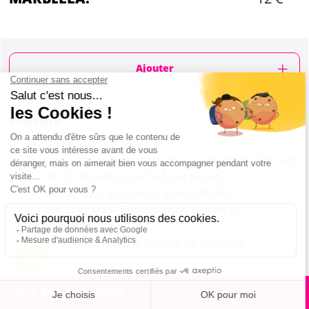
Ajouter
CONTENU
Un briefing de sécurité
Une session de parachute ascensionnel avec vol
de 12 minutes pour le futur marié
L'essence, l'assurance et le prêt des
équipements (Combinaison et gilet de
sauvetage)
L'activité a lieu à la Marina de Marbella
Mon EVG à Marbella
PARACHUTE ASCENSIONNEL (FUTUR MARIÉ