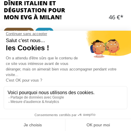
DÎNER ITALIEN ET
DÉGUSTATION POUR
MON EVG À MILAN!
46 €*
Food lover 😍
Deal 🎯
Ajouter
CONTENU
Table réservée pour le groupe
Plats à partager
Dégustation de mozzarella (mozzarella di bufala,
stracciatella Pugliese, ricotta di bufala, etc)
Charcuterie italienne (Prosciutto crudo di Parma
DOP, Capocollo di Martina Franca, etc)
Mon EVG à Milan
Focaccia avec tomates