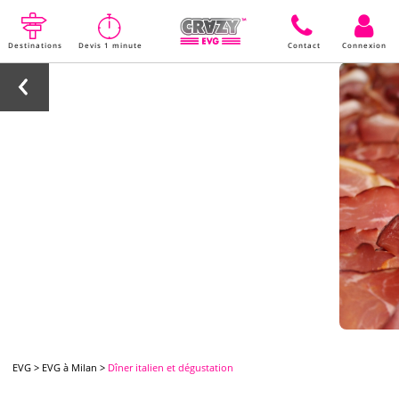
Destinations
Devis 1 minute
Contact
Connexion
EVG
>
EVG à Milan
>
Dîner italien et dégustation