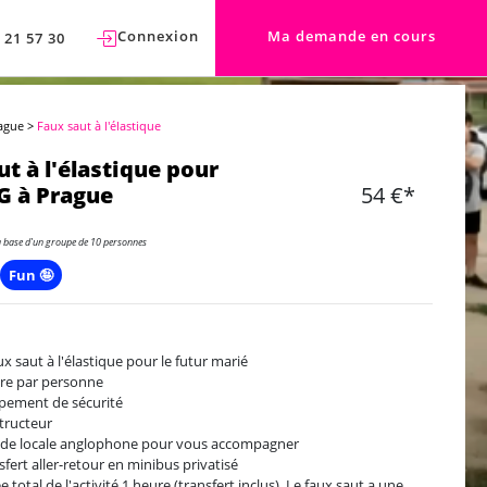
Connexion
Ma demande en cours
 21 57 30
ague
>
Faux saut à l'élastique
ut à l'élastique pour
G à Prague
54 €*
a base d'un groupe de 10 personnes
Fun 🤪
ux saut à l'élastique pour le futur marié
ère par personne
pement de sécurité
structeur
ide locale anglophone pour vous accompagner
sfert aller-retour en minibus privatisé
e total de l'activité 1 heure (transfert inclus). Le faux saut a une