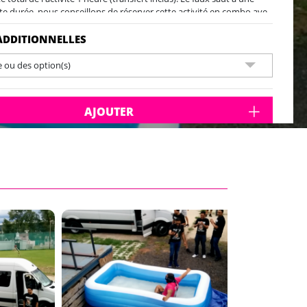
te durée, nous conseillons de réserver cette activité en combo ave
intball ou le foot bulle
ADDITIONNELLES
e ou des option(s)
AJOUTER