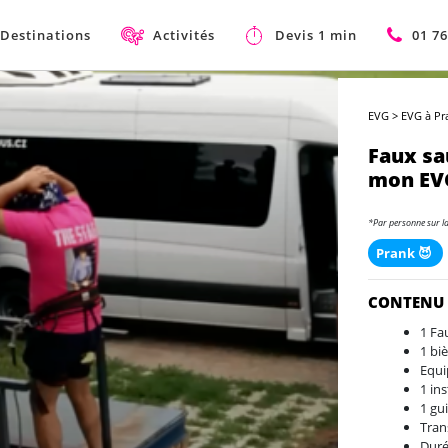
Destinations
Activités
Devis 1 min
01 76
EVG
>
EVG à Pr
Faux sa
mon EV
*Par personne sur l
Prank 😈
CONTENU
1 Fa
1 bi
Equi
1 in
1 gu
Tran
Duré