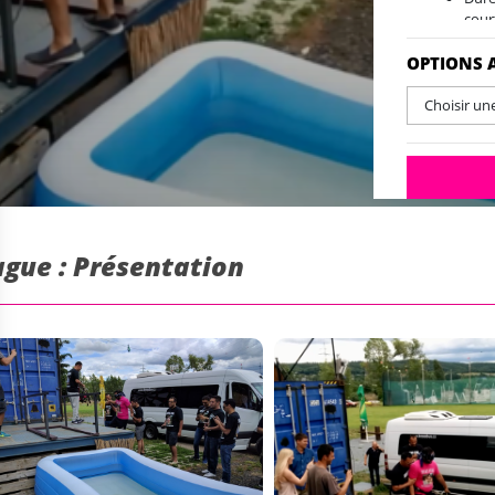
cour
le pa
OPTIONS 
Choisir un
ague : Présentation