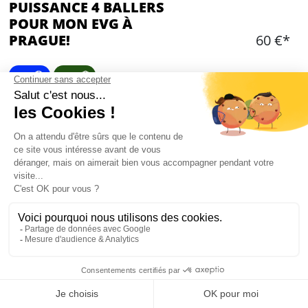
PUISSANCE 4 BALLERS
POUR MON EVG À
PRAGUE!
60 €*
Fun 🤪
Jeux 🎲
OPTIONS ADDITIONNELLES
Choisir une ou des option(s)
Ajouter
CONTENU
Jeu de puissance 4 avec des balles de basket
Mon EVG à Prague
1 heure de jeu