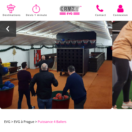
Destinations
Devis 1 minute
Contact
Connexion
EVG
>
EVG à Prague
>
Puissance 4 Ballers