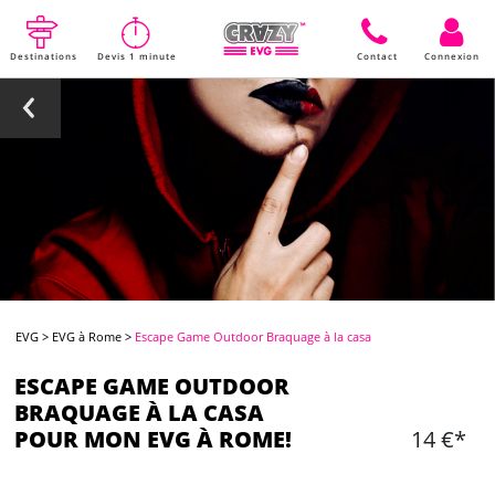
Destinations
Devis 1 minute
Contact
Connexion
EVG
>
EVG à Rome
>
Escape Game Outdoor Braquage à la casa
ESCAPE GAME OUTDOOR
BRAQUAGE À LA CASA
POUR MON EVG À ROME!
14 €*