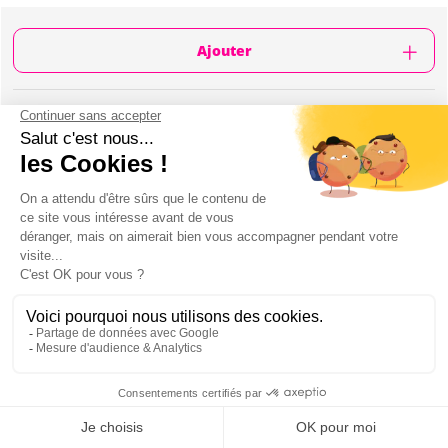
Ajouter
CONTENU
Durée de l'activité: 02h30
Escape game outdoor dans le centre-ville
Différentes énigmes thème La casa de papel
Plusieurs équipes de 1 à 6 personnes
Instructions de jeu
Codes d'accès
Jeu accessible depuis sur votre portable
Vous jouez le jour et à l'horaire de votre choix,
en toute autonomie
Min 2 joueurs
Mon EVG à Rome