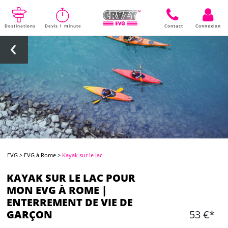
Destinations
Devis 1 minute
Contact
Connexion
EVG
>
EVG à Rome
>
Kayak sur le lac
KAYAK SUR LE LAC POUR
MON EVG À ROME |
ENTERREMENT DE VIE DE
GARÇON
53 €*