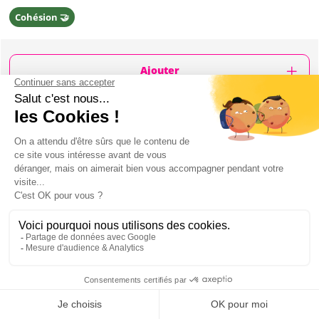
Cohésion 🤝
Ajouter
CONTENU
Kayak sur le lac
Durée: 3 heures
L'activité a lieu au lac Castelgandolfo, à 1 heure
du centre-ville de Rome
Briefing de sécurité
Équipement
Instructeur (guide)
L'instructeur vous racontera l'histoire de la zone
et vous montrera des points historiques
Mon EVG à Rome
Pause baignade (entre mars et octobre)