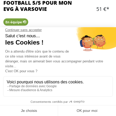
FOOTBALL 5/5 POUR MON
EVG À VARSOVIE
51 €*
En équipe 🫡
Ajouter
CONTENU
1h de football à 5 contre 5
Terrain en synthétique indoor
Transfert en mini-bus à l'aller et au retour en
compagnie de votre guide locale anglophone
Vestiaires et douches à disposition
Mon EVG à Varsovie