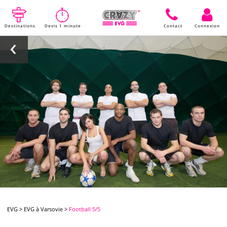
Destinations
Devis 1 minute
Contact
Connexion
EVG
>
EVG à Varsovie
>
Football 5/5