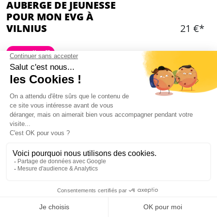
AUBERGE DE JEUNESSE
POUR MON EVG À
VILNIUS
21 €*
Best seller 🤍
Ajouter
CONTENU
Chambres doubles, triples ou quadruple dans
une auberge de qualité
Chambres privatisées
Wifi
Salle de bain privée selon disponibilités
Taxes de séjour à payer sur place
Mon EVG à Vilnius
Hébergement dans le centre ville