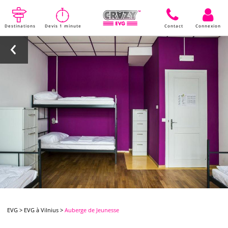
Destinations
Devis 1 minute
Contact
Connexion
EVG
>
EVG à Vilnius
>
Auberge de Jeunesse