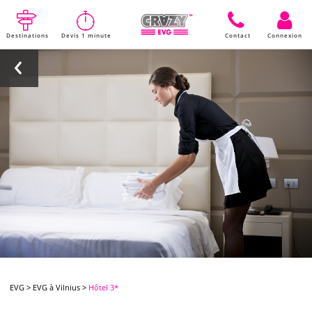
Destinations
Devis 1 minute
Contact
Connexion
EVG
>
EVG à Vilnius
>
Hôtel 3*