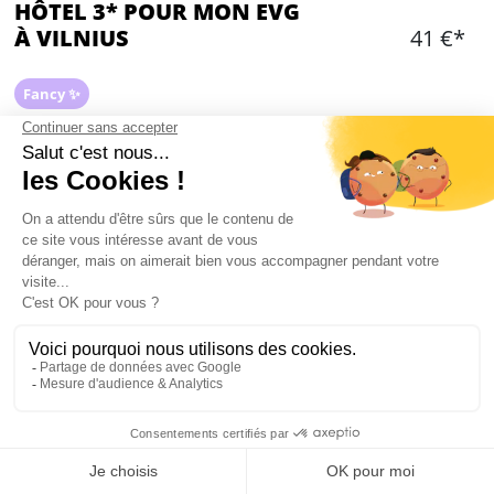
HÔTEL 3* POUR MON EVG
À VILNIUS
41 €*
Fancy ✨
Ajouter
CONTENU
Plusieurs chambres réservées dans un hôtel 3*
proche de la vieille ville
Chambres doubles et triples
Petits déjeuners inclus
Wifi
Taxe dé séjour
Mon EVG à Vilnius