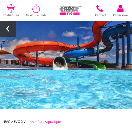
Destinations
Devis 1 minute
Contact
Connexion
EVG
>
EVG à Vilnius
>
Parc Aquatique