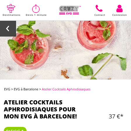
Destinations
Devis 1 minute
Contact
Connexion
EVG
>
EVG à Barcelone
>
Atelier Cocktails Aphrodisiaques
ATELIER COCKTAILS
APHRODISIAQUES POUR
MON EVG À BARCELONE!
37 €*