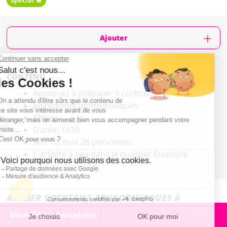
Spécial 🔥
Ajouter
CONTENU
Apprenez à préparer 3 cocktails
Ingrédients aphrodisiaques
Chips
Durée: 1h30
Min 10, max 28 personnes
L'activité a lieu dans le quartier Eixample
ATELIER COCKTAILS APHRODISIAQUES À
BARCELONE : PRÉSENTATION
Mon EVG à Barcelone