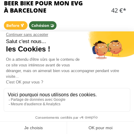
BEER BIKE POUR MON EVG
À BARCELONE
42 €*
Before 🍹
Cohésion 🤝
OPTIONS ADDITIONNELLES
Choisir une ou des option(s)
Ajouter
CONTENU
Transfert A/R en mini bus privatisé (RDV Las
Ramblas)
1 heure de balade en Beerbike
Mon EVG à Barcelone
1 litre de bière par personne (bière en canette)