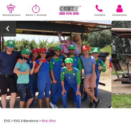
Destinations
Devis 1 minute
Contact
Connexion
EVG
>
EVG à Barcelone
>
Beer Bike