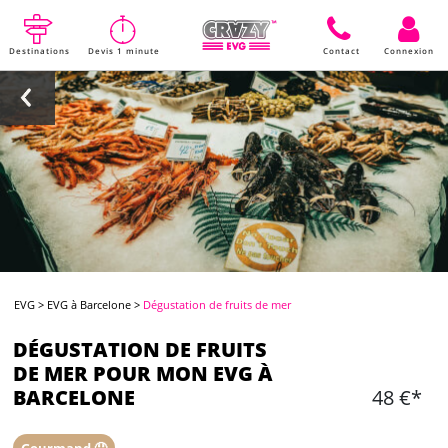
Destinations
Devis 1 minute
Contact
Connexion
EVG
>
EVG à Barcelone
>
Dégustation de fruits de mer
DÉGUSTATION DE FRUITS
DE MER POUR MON EVG À
BARCELONE
48 €*