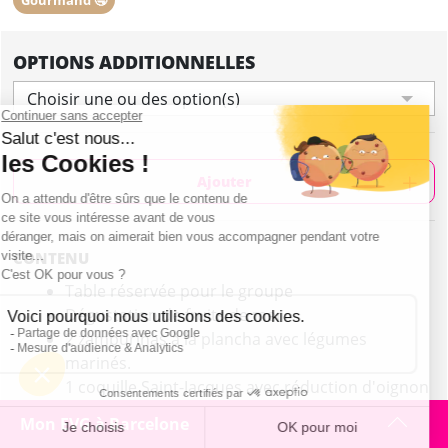
Gourmand 🤤
OPTIONS ADDITIONNELLES
Choisir une ou des option(s)
Ajouter
CONTENU
Table réservée pour le groupe
Dégustation de fruits de mer
2 zamburiñas à la plancha avec légumes
marinés.
1 coquille Saint-Jacques avec réduction d'oignon
rouge et pétales d'oignon tendre.
Mon EVG à Barcelone
1 plat de calamars de côte à la andalouse