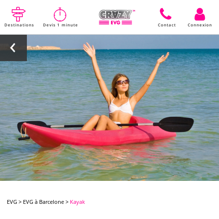
Destinations
Devis 1 minute
Contact
Connexion
EVG
>
EVG à Barcelone
>
Kayak