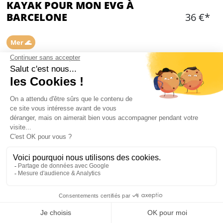
KAYAK POUR MON EVG À
BARCELONE
36 €*
Mer 🌊
Ajouter
CONTENU
1h de Kayak sur une petite embarcation de 1 à 2
personnes
Moniteur à votre disposition
Consignes de sécurité
Tout l’équipement, incluant le gilet de sauvetage
et les casques
Min 4 personnes
Mon EVG à Barcelone
Départ depuis le Port Olympique