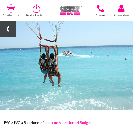
Destinations
Devis 1 minute
Contact
Connexion
EVG
>
EVG à Barcelone
>
Parachute Ascensionnel Budget