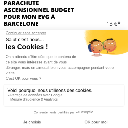
PARACHUTE
ASCENSIONNEL BUDGET
POUR MON EVG À
BARCELONE
13 €*
Budget 💰
Ajouter
CONTENU
Un vol pour le futur marié
Environ 15 min de vol
Équipement
Assurance
Le groupe peut accompagner le marié en bateau
Mon EVG à Barcelone
sur demande et avec un supplément