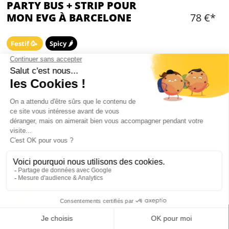
PARTY BUS + STRIP POUR
MON EVG À BARCELONE
78 €*
Festif 🥳
Spicy 🌶️
Ajouter
CONTENU
1h dans le Party Bus (privatisé)
Un show de 10 min environ par une jolie
stripteaseuse
Conducteur et musique à bord
Interdiction de boire de l'alcool dans le véhicule
Selon la loi, le Party Bus n'est pas autorisé à
circuler dans la ville de Barcelone à certaines
Mon EVG à Barcelone
heures. Le Party Bus empruntera un itinéraire