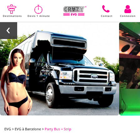
Destinations
Devis 1 minute
Contact
Connexion
EVG
>
EVG à Barcelone
>
Party Bus + Strip