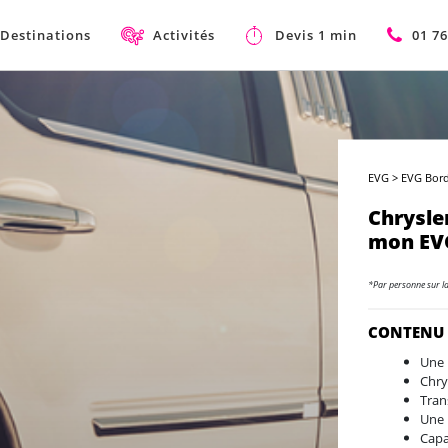
Destinations
Activités
Devis 1 min
01 76
EVG
>
EVG Bord
Chrysle
mon EV
*Par personne sur l
CONTENU
Une 
Chry
Tran
Une 
Capa