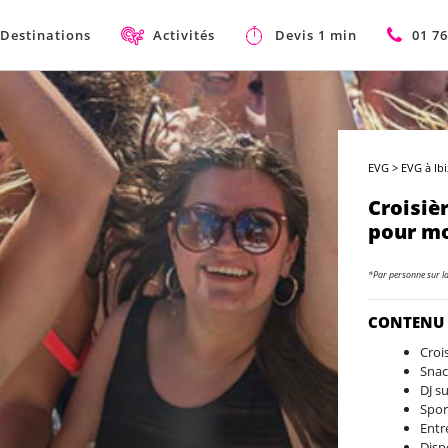
Destinations
Activités
Devis 1 min
01 76
EVG
>
EVG à Ib
Croisiè
pour mo
*Par personne sur l
CONTENU
Croi
Snack
DJ s
Spor
Entr
Disp