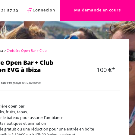
Connexion
Ma demande en cours
 21 57 30
iza
>
Croisière Open Bar + Club
re Open Bar + Club
n EVG à Ibiza
100 €*
a base d'un groupe de 10 personnes
sière open bar
s, fruits, tapas,...
ur le bateau pour assurer l'ambiance
ts nautiques et animation
ée gratuit ou une réduction pour une entrée en boîte
onible à 13h00 ou à 17h30 (selon la saison)