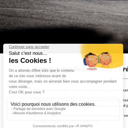
Karting Outdoor à Ibiza : P
Situé à San Antonio, cette somptueuse piste de kart
Si Ibiza est connu pour sa vie nocturne et ses boît
cette piste afin d'enfin savoir qui est le plus grand 
Deux sessions de 8 minutes à haute vitesse pour v
problématique dans votre estomac.