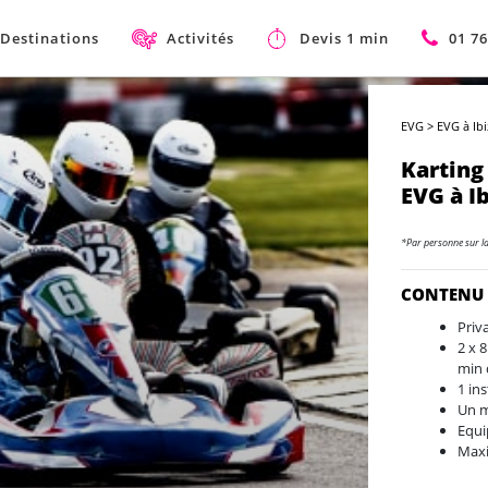
Destinations
Activités
Devis 1 min
01 76
EVG
>
EVG à Ib
Karting
EVG à I
*Par personne sur l
CONTENU
Priv
2 x 
min 
1 in
Un m
Equi
Maxi