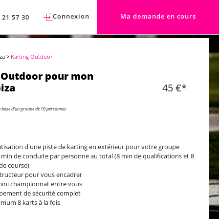
Connexion
Ma demande en cours
 21 57 30
iza
>
Karting Outdoor
 Outdoor pour mon
biza
45 €*
a base d'un groupe de 10 personnes
atisation d'une piste de karting en extérieur pour votre groupe
8 min de conduite par personne au total (8 min de qualifications et 8
de course)
structeur pour vous encadrer
ini championnat entre vous
pement de sécurité complet
mum 8 karts à la fois