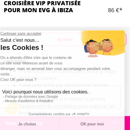
CROISIÈRE VIP PRIVATISÉE
POUR MON EVG À IBIZA
86 €*
Ajouter
CONTENU
Privatisation d'un bateau pour votre groupe
3h00 de croisière
1 welcome drink par personne à l'arrivée
1 capitaine pour guider le bateau
Pauses baignades si le temps le permet
Equipement de snorkeling pour explorer les
fonds marins
Possibilité de ramener ses propres bouteilles
Mon EVG à Ibiza
sur le bateau