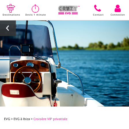
Destinations
Devis 1 minute
Contact
Connexion
EVG
>
EVG à Ibiza
>
Croisière VIP privatisée