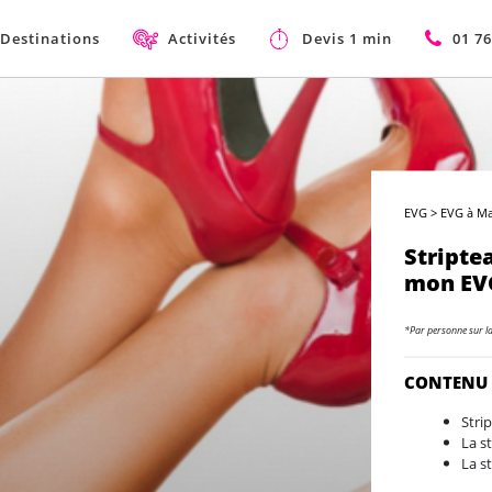
Destinations
Activités
Devis 1 min
01 76
EVG
>
EVG à M
Stripte
mon EV
*Par personne sur l
CONTENU
Stri
La s
La s