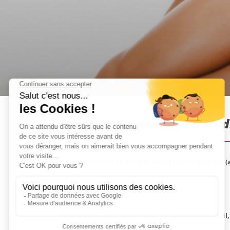
Striptease à domicile à Mad
La stripteaseuse se déplace à votre hébergement (
BON À SAVOIR:
Vous pouvez aussi sélectionner l'option sexy réveil, 