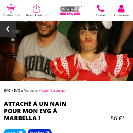
Destinations
Devis 1 minute
Contact
Connexion
EVG
>
EVG à Marbella
>
Attaché à un nain
ATTACHÉ À UN NAIN
POUR MON EVG À
MARBELLA !
86 €*