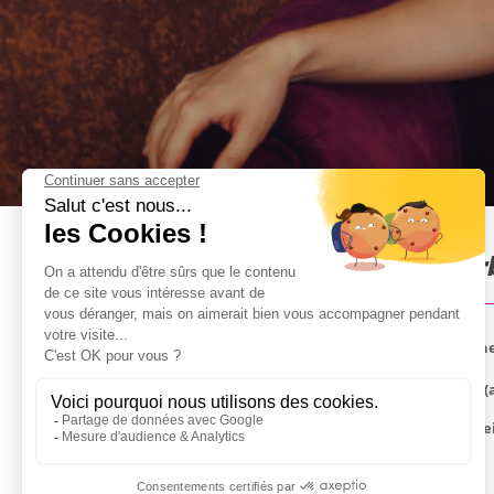
Striptease à domicile à Mar
Un bon apéro entre potes, c'est bien. Mais avec une
définitivement pas près d'oublier !
La stripteaseuse se déplace à votre hébergement (
Cette option est également disponible pour le révei