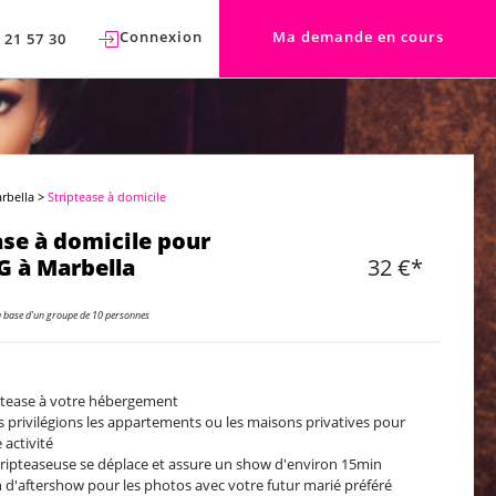
Connexion
Ma demande en cours
 21 57 30
rbella
>
Striptease à domicile
ase à domicile pour
 à Marbella
32 €*
a base d'un groupe de 10 personnes
ptease à votre hébergement
 privilégions les appartements ou les maisons privatives pour
 activité
tripteaseuse se déplace et assure un show d'environ 15min
 d'aftershow pour les photos avec votre futur marié préféré