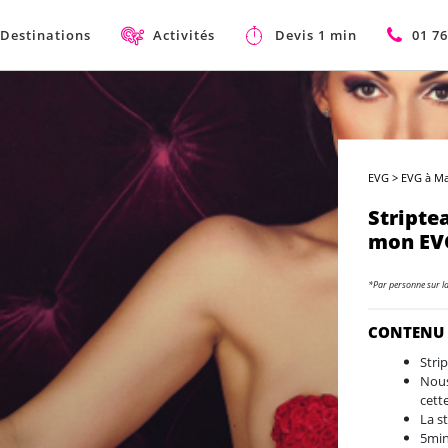
Destinations
Activités
Devis 1 min
01 76
EVG
>
EVG à Ma
Stripte
mon EVG
*Par personne sur l
CONTENU
Stri
Nous
cette
La s
5min