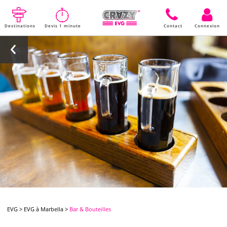
Destinations
Devis 1 minute
Contact
Connexion
EVG
>
EVG à Marbella
>
Bar & Bouteilles