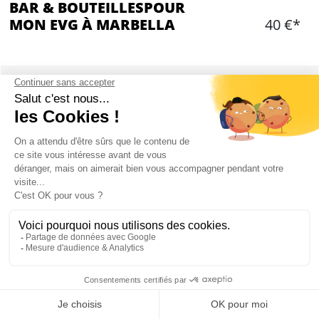
BAR & BOUTEILLESPOUR
MON EVG À MARBELLA
40 €*
Ajouter
CONTENU
Entrée dans un bar
Table réservée pour votre groupe
Bar à Puerto Banus
25€ de consommation par personne
BAR & BOUTEILLES À MARBELLA : PRÉSENTATION
Mon EVG à Marbella
Notre bar partenaire est situé au coeur du quartier où tout le monde