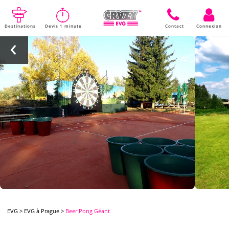
Destinations
Devis 1 minute
Contact
Connexion
EVG
>
EVG à Prague
>
Beer Pong Géant