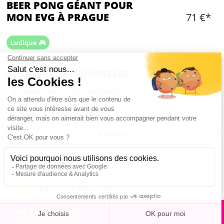
BEER PONG GÉANT POUR
MON EVG À PRAGUE
71 €*
Ludique 🎮
OPTIONS ADDITIONNELLES
Choisir une ou des option(s)
Ajouter
CONTENU
6 barils des deux côtés
Equipement de jeu (barils, balles)
Bière illimitée
Mon EVG à Prague
Guide locale anglophone