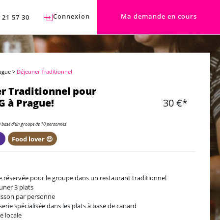
Connexion
Ma demande en cours
 21 57 30
ague
>
Déjeuner Traditionnel
r Traditionnel pour
 à Prague!
30 €*
a base d'un groupe de 10 personnes
️
Food lover 😍
e réservée pour le groupe dans un restaurant traditionnel
uner 3 plats
isson par personne
serie spécialisée dans les plats à base de canard
e locale