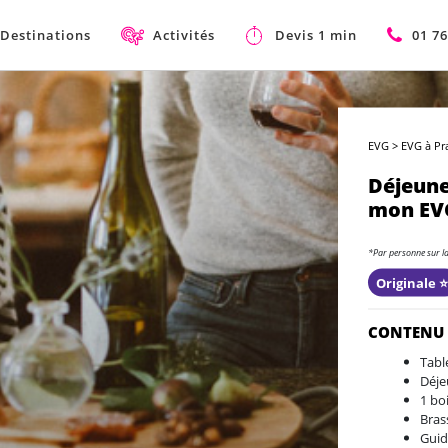
Destinations
Activités
Devis 1 min
01 76
EVG
>
EVG à Pr
Déjeune
mon EVG
*Par personne sur l
Originale ⭐
CONTENU
Tabl
Déje
1 bo
Bras
Guid