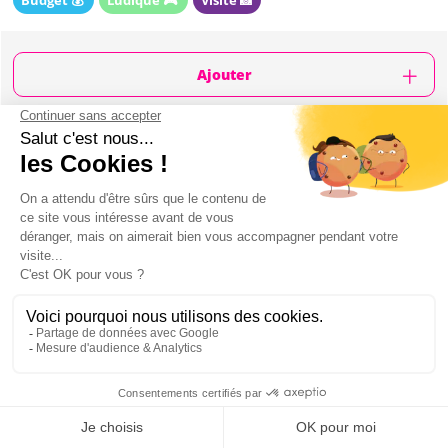
Budget 💰
Ludique 🎮
Visite 📸
Ajouter
CONTENU
Durée de l'activité: 02h00
City Challenge Spécial EVG dans le centre ville
Missions sur le thème du mariage et de ses
traditions dans le monde, d'hier à aujourd'hui
Plusieurs équipes de 1 à 6 personnes
Instructions de jeu
Codes d'accès
Jeu accessible depuis sur votre portable
(application)
Vous jouez le jour et à l'horaire de votre choix,
Mon EVG à Prague
en toute autonomie