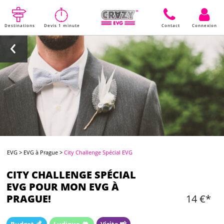
Destinations
Devis 1 minute
Contact
Connexion
EVG
>
EVG à Prague
>
City Challenge Spécial EVG
CITY CHALLENGE SPÉCIAL
EVG POUR MON EVG À
PRAGUE!
14 €*