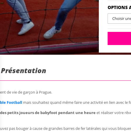
OPTIONS 
Choisir un
 Présentation
nt de vie de garçon à Prague.
ble Football
mais souhaitez quand même faire une activité en lien avec le foo
 des petits joueurs de babyfoot pendant une heure
et réaliser votre rê
uvez pas bouger à cause de grandes barres de fer latérales qui vous bloquent