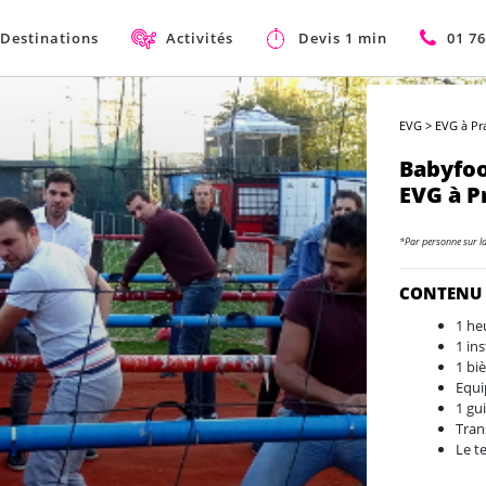
Destinations
Activités
Devis 1 min
01 76
EVG
>
EVG à Pr
Babyfo
EVG à P
*Par personne sur l
CONTENU
1 he
1 in
1 bi
Equ
1 gu
Tran
Le t