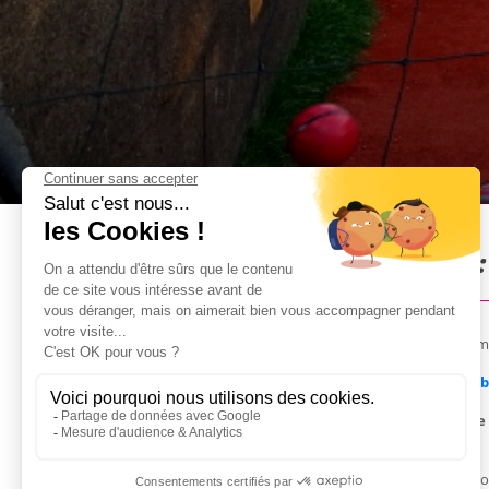
Babyfoot Humain à Prague :
Venez essayer le Babyfoot Humain pour votre enterreme
Vous êtes des habitués des five, avez déjà essayé le
Bub
Le Babyfoot Humain vous permet de
prendre la place
préférés.
Tels les petits pions d'un Babyfoot standard, vous ne po