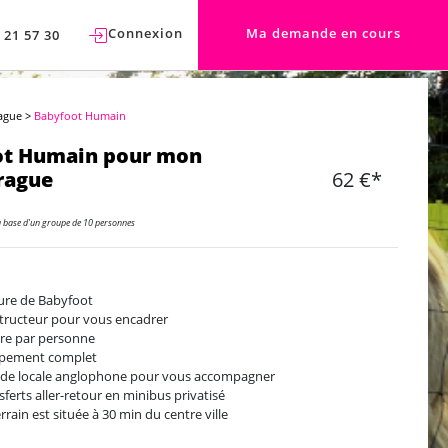
Connexion
Ma demande en cours
 21 57 30
ague
>
Babyfoot Humain
ot Humain pour mon
rague
62 €*
a base d'un groupe de 10 personnes
ure de Babyfoot
structeur pour vous encadrer
ère par personne
ipement complet
ide locale anglophone pour vous accompagner
sferts aller-retour en minibus privatisé
errain est située à 30 min du centre ville