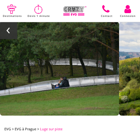
Destinations
Devis 1 minute
Contact
Connexion
EVG
>
EVG à Prague
>
Luge sur piste