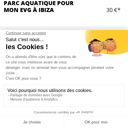
PARC AQUATIQUE POUR
MON EVG À IBIZA
30 €*
Ajouter
CONTENU
Entrée pour le parc aquatique
Accès à toutes les attractions
PARC AQUATIQUE À IBIZA : PRÉSENTATION
Vous avez rendez-vous au parc aquatique de Ibiza pour une journée
fun et détente.
Mon EVG à Ibiza