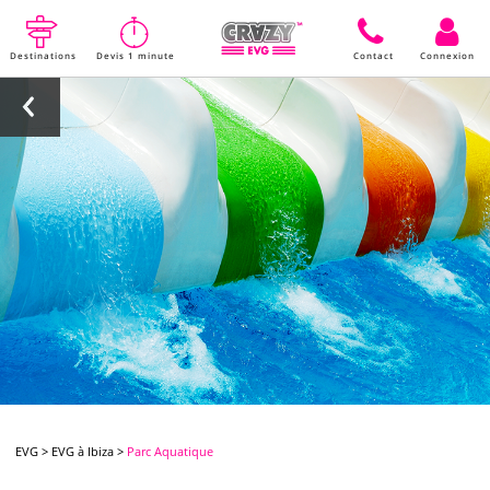
Destinations
Devis 1 minute
Contact
Connexion
EVG
>
EVG à Ibiza
>
Parc Aquatique