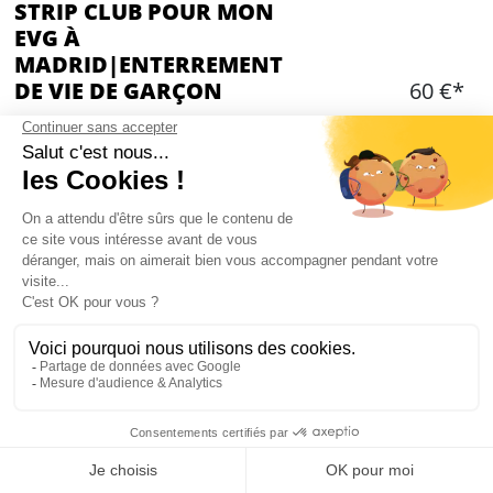
STRIP CLUB POUR MON
EVG À
MADRID|ENTERREMENT
DE VIE DE GARÇON
60 €*
Ajouter
CONTENU
Entrée pour tout le groupe en Strip Club
1 boisson alcoolisée par personne
Possibilité de réserver une dance sur place
Mon EVG à Madrid
STRIP CLUB À MADRID : PRÉSENTATION