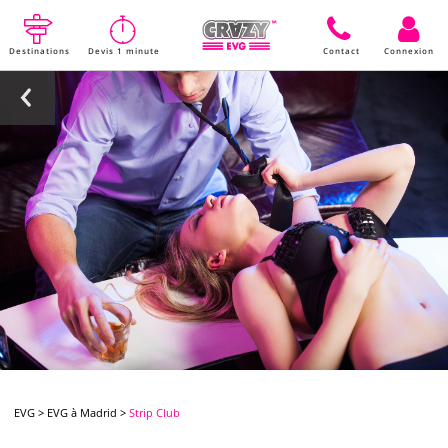
Destinations
Devis 1 minute
Contact
Connexion
EVG
>
EVG à Madrid
>
Strip Club